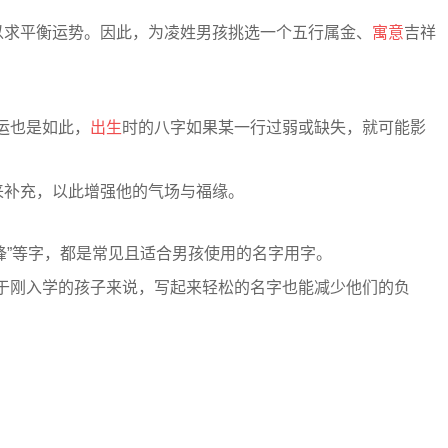
以求平衡运势。因此，为凌姓男孩挑选一个五行属金、
寓意
吉祥
运也是如此，
出生
时的八字如果某一行过弱或缺失，就可能影
来补充，以此增强他的气场与福缘。
“锋”等字，都是常见且适合男孩使用的名字用字。
于刚入学的孩子来说，写起来轻松的名字也能减少他们的负