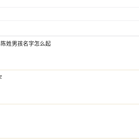
6年陈姓男孩名字怎么起
字