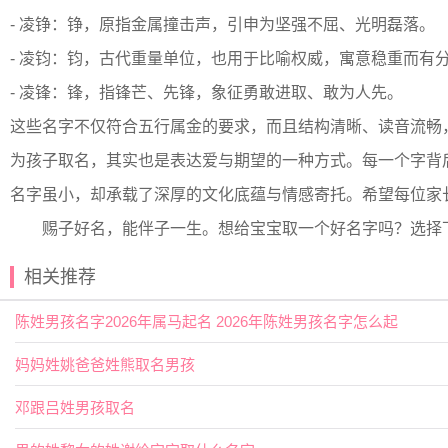
- 凌铮：铮，原指金属撞击声，引申为坚强不屈、光明磊落。
- 凌钧：钧，古代重量单位，也用于比喻权威，寓意稳重而有
- 凌锋：锋，指锋芒、先锋，象征勇敢进取、敢为人先。
这些名字不仅符合五行属金的要求，而且结构清晰、读音流畅
为孩子取名，其实也是表达爱与期望的一种方式。每一个字背
名字虽小，却承载了深厚的文化底蕴与情感寄托。希望每位家
赐子好名，能伴子一生。想给宝宝取一个好名字吗？选择
相关推荐
陈姓男孩名字2026年属马起名 2026年陈姓男孩名字怎么起
妈妈姓姚爸爸姓熊取名男孩
邓跟吕姓男孩取名