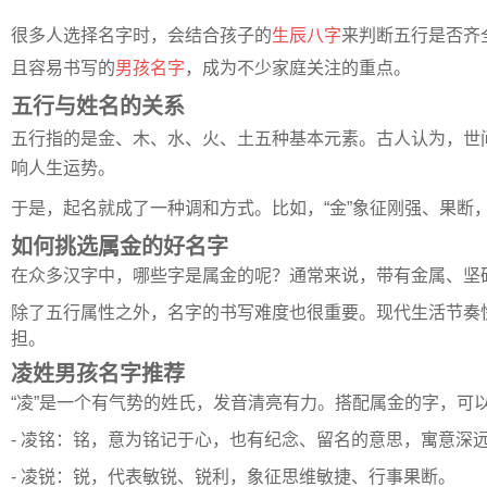
很多人选择名字时，会结合孩子的
生辰
八字
来判断五行是否齐
且容易书写的
男孩名字
，成为不少家庭关注的重点。
五行与姓名的关系
五行指的是金、木、水、火、土五种基本元素。古人认为，世
响人生运势。
于是，起名就成了一种调和方式。比如，“金”象征刚强、果断
如何挑选属金的好名字
在众多汉字中，哪些字是属金的呢？通常来说，带有金属、坚硬、
除了五行属性之外，名字的书写难度也很重要。现代生活节奏
担。
凌姓男孩名字推荐
“凌”是一个有气势的姓氏，发音清亮有力。搭配属金的字，可
- 凌铭：铭，意为铭记于心，也有纪念、留名的意思，寓意深
- 凌锐：锐，代表敏锐、锐利，象征思维敏捷、行事果断。