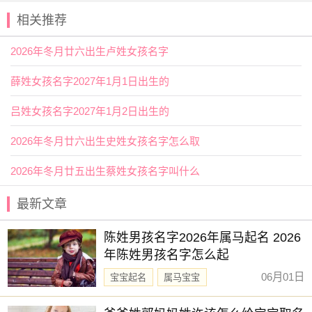
14. 温惠 - “惠”字在《论语》中表示仁爱、恩惠，这个名字希
相关推荐
望女孩能够心怀仁爱，给予他人帮助和关爱。
2026年冬月廿六出生卢姓女孩名字
15. 温贤 - “贤”字在《论语》中表示贤德、贤能，用“贤”字取
名，期望女孩成为有德有才之人。
薛姓女孩名字2027年1月1日出生的
为女孩取名是一件既有趣又富有挑战的事情，名字不仅仅是
吕姓女孩名字2027年1月2日出生的
一个人的标识，更承载着父母对孩子未来的期望和祝福。从
《论语》中汲取灵感，结合温姓的特色，可以创造出既符合
2026年冬月廿六出生史姓女孩名字怎么取
传统文化又具有
个性
的名字。在取名时，还应考虑名字的读
音、含义与
家族
传统、个人喜好等因素，以确保名字的独特
2026年冬月廿五出生蔡姓女孩名字叫什么
性和适宜性。
最新文章
赐子好名，能伴子一生。想给宝宝取一个好名字吗？选
择下方的
【宝宝起名】
，为孩子起一个吉利的好名字吧。
陈姓男孩名字2026年属马起名 2026
年陈姓男孩名字怎么起
06月01日
宝宝起名
属马宝宝
新生儿取名