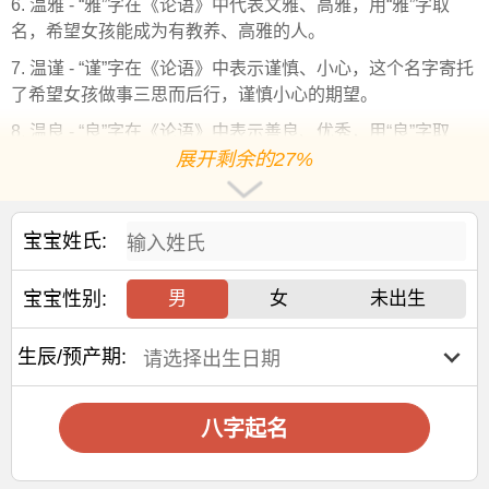
6. 温雅 - “雅”字在《论语》中代表文雅、高雅，用“雅”字取
名，希望女孩能成为有教养、高雅的人。
7. 温谨 - “谨”字在《论语》中表示谨慎、小心，这个名字寄托
了希望女孩做事三思而后行，谨慎小心的期望。
8. 温良 - “良”字在《论语》中表示善良、优秀，用“良”字取
名，寓意女孩心地善良，品质优秀。
展开剩余的27%
9. 温静 - “静”字在《论语》中代表安静、平和，这个名字寄托
了希望女孩能够心态平和，生活宁静的愿望。
宝宝姓氏:
10. 温淑 - “淑”字在《论语》中表示贤淑、温和，用“淑”字取
名，期望女孩能够拥有贤淑的品德和温和的性格。
宝宝性别:
男
女
未出生
11. 温宜 - “宜”字在《论语》中表示适宜、恰当，这个名字希
望女孩能够懂得审时度势，做事得当。
生辰/预产期:
12. 温真 - “真”字在《论语》中表示真诚、真实，期待女孩能
够真诚待人，表里如一。
八字起名
13. 温温 - 双“温”字取名，既体现了姓氏，又寓意女孩性格温
和，给予人温暖的感觉。