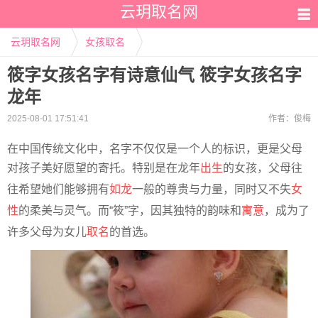
云玥取名网
云玥取名网
女孩取名
筱字女孩名字有诗意仙气 筱字女孩名字
龙年
2025-08-01 17:51:41
作者：
俊梅
在中国传统文化中，名字不仅仅是一个人的标识，更是父母
对孩子美好愿望的寄托。特别是在龙年
出生
的女孩，父母往
往希望她们能够拥有
如龙
一般的尊贵与力量，同时又不失
女
性
的柔美与灵气。而“筱”字，因其独特的韵味和
寓意
，成为了
许多父母为女儿
取名
的首选。