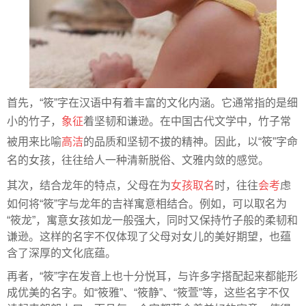
首先，“筱”字在汉语中有着丰富的文化内涵。它通常指的是细
小的竹子，
象征
着坚韧和谦逊。在中国古代文学中，竹子常
被用来比喻
高洁
的品质和坚韧不拔的精神。因此，以“筱”字命
名的女孩，往往给人一种清新脱俗、文雅内敛的感觉。
其次，结合龙年的特点，父母在为
女孩取名
时，往往
会考
虑
如何将“筱”字与龙年的吉祥寓意相结合。例如，可以取名为
“筱龙”，寓意女孩如龙一般强大，同时又保持竹子般的柔韧和
谦逊。这样的名字不仅体现了父母对女儿的美好期望，也蕴
含了深厚的文化底蕴。
再者，“筱”字在发音上也十分悦耳，与许多字搭配起来都能形
成优美的名字。如“筱雅”、“筱静”、“筱萱”等，这些名字不仅