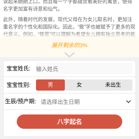
读起来朗朗上口，而且每一个字都蕴含着美好的寓意，使得
名字更加富有诗意和仙气。
此外，随着时代的发展，现代父母在为女儿取名时，更加注
重名字的个性化和国际化。因此，“筱”字也被赋予了更多的现
代意义。例如，“筱思”可以理解为希望女儿拥有独立思考的能
力，“筱梦”则寄托了父母对女儿梦想成真的美好祝愿。
展开剩余的3%
最后，值得一提的是，取名是一件既严肃又充满乐趣的事
情。父母在为女儿取名时，不仅要考虑名字的音韵、意义，
还要考虑名字的书写是否美观，是否易于他人记忆和发音。
宝宝姓氏:
因此，“筱”字因其独特的形态和美好的寓意，成为了许多父母
心中的理想选择。
宝宝性别:
男
女
未出生
综上所述，“筱”字作为女孩的名字，不仅承载了父母对女儿的
美好期望，也体现了中华文化的深厚底蕴。在龙年出生的女
生辰/预产期:
孩，如果以“筱”字命名，无疑会增添一份特别的诗意和仙气，
使她们在未来的生活中更加独特和光彩照人。
八字起名
赐子好名，能伴子一生。想给宝宝取一个好名字吗？选
择下方的
【宝宝起名】
，为孩子起一个吉利的好名字吧。