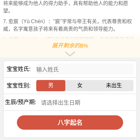
将来能够成为他人的得力助手，具有帮助他人的能力和愿
望。
7. 愈宸（Yù Chén）："宸"字常与帝王有关，代表尊贵和权
威，名字寓意孩子将来有着高贵的气质和领导能力。
8. 愈熙（Yù Xī）："熙"字代表光明和繁荣，名字寓意孩子将
展开剩余的8%
来生活充满阳光，事业和家庭都繁荣昌盛。
9. 愈峰（Yù Fēng）："峰"字有山峰之意，代表高大和顶峰，
名字寓意孩子将来能够达到人生的高峰，成就非凡。
宝宝姓氏:
10. 愈博（Yù Bó）："博"字代表博学多才，名字寓意孩子将
来学识渊博，能够在多个领域都有所成就。
宝宝性别:
男
女
未出生
在选择名字时，父母可以根据自己的喜好和对孩子的期望来
挑选最合适的字与"愈"字搭配。同时，也要考虑到名字的读
生辰/预产期:
音、书写是否流畅，以及是否有良好的
文化
内涵和吉祥寓
意。此外，还可以考虑与家族其他成员名字的搭配，保持一
八字起名
定的
和谐
性。最重要的是，名字要符合文化传统，避免使用
可能会带来不良联想的字眼。