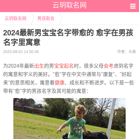
云玥取名网
云玥取名网
男孩取名
2024最新男宝宝名字带愈的 愈字在男孩
名字里寓意
2025-08-01 14:30:36
作者：
大美
为2024年最新
出生
的男
宝宝起名
时，很多父母
会考
虑到名字
的寓意和字义的美好。"愈"字在中文中通常与"康复"、"好起
来"的意思相关，寓意着
健康
、成长和不断进步。以下是一些
带有"愈"字的男孩名字及其可能的寓意：