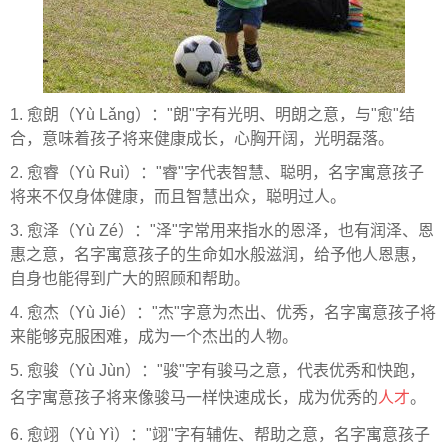
1. 愈朗（Yù Lǎng）："朗"字有光明、明朗之意，与"愈"结
合，意味着孩子将来健康成长，心胸开阔，光明磊落。
2. 愈睿（Yù Ruì）："睿"字代表智慧、聪明，名字寓意孩子
将来不仅身体健康，而且智慧出众，聪明过人。
3. 愈泽（Yù Zé）："泽"字常用来指水的恩泽，也有润泽、恩
惠之意，名字寓意孩子的生命如水般滋润，给予他人恩惠，
自身也能得到广大的照顾和帮助。
4. 愈杰（Yù Jié）："杰"字意为杰出、优秀，名字寓意孩子将
来能够克服困难，成为一个杰出的人物。
5. 愈骏（Yù Jùn）："骏"字有骏马之意，代表优秀和快跑，
名字寓意孩子将来像骏马一样快速成长，成为优秀的
人才
。
6. 愈翊（Yù Yì）："翊"字有辅佐、帮助之意，名字寓意孩子