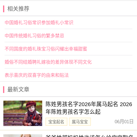
相关推荐
无论是学习风水，还是日常使用地图，方向的知识都值得我
们去了解。它看似简单，实则深奥。学会看懂罗盘上的字
中国婚礼习俗常识参加婚礼小常识
母，就等于打开了一扇通向传统智慧的
大门
。
中国传统婚礼习俗的繁多禁忌
不同国度的婚礼珠宝习俗闪耀出幸福甜蜜
婚俗不同结婚聘礼嫁妆的差异体现不同文化
表示喜庆的双喜字的由来和贴法
最新文章
陈姓男孩名字2026年属马起名 2026
年陈姓男孩名字怎么起
06月01日
宝宝起名
属马宝宝
新生儿取名