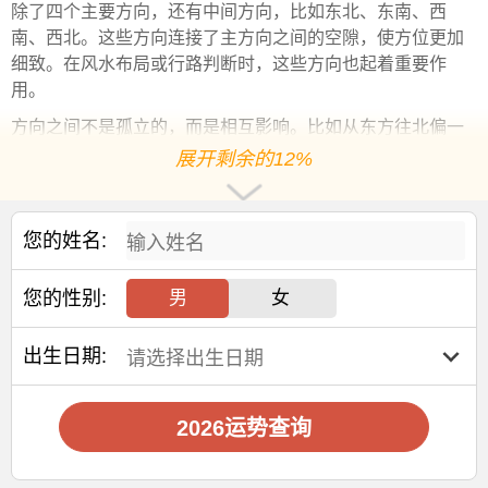
除了四个主要方向，还有中间方向，比如东北、东南、西
南、西北。这些方向连接了主方向之间的空隙，使方位更加
细致。在风水布局或行路判断时，这些方向也起着重要作
用。
方向之间不是孤立的，而是相互影响。比如从东方往北偏一
点，就是东
北方
向，它融合了东的生机与北的稳定。这种组
展开剩余的12%
合在风水应用中非常常见。
在生活中，我们可能在地图、手表、装饰品上看到罗盘图
您的姓名:
案。了解这些字母的含义，不仅能帮助我们读懂方位，也能
让我们更深入地理解传统文化中的空间观念。
您的性别:
男
女
方向不仅指引脚步，也传递能量。古人通过观察方向变化，
来调整房屋朝向、安排生活节奏。今天虽然有了现代导航方
出生日期:
式，但了解罗盘的基本知识，依然有助于我们认识自然规
律。
2026运势查询
掌握方向的意义，不只是为了认路，更是为了顺应天地之
道。每一个方向都有其独特的象征意义，理解这些，才能更
好地把握
环境
与人的关系。