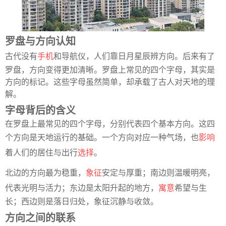
罗盘与方向认知
古代没有
手机
和导航仪，人们靠日月星辰辨方向。后来有了
罗盘，方向变得更加清晰。罗盘上常见的四个字母，其实是
方向的标记。这些字母虽然简单，却承载了古人对天地的理
解。
字母背后的含义
在罗盘上最常见的四个字母，分别代表四个基本方向。这四
个方向是天地运行的基础。一个方向对应一种气场，也
影响
着人们的居住与出行
选择
。
北边的方向最为稳重，
象征
安定与厚重；南边则温暖明亮，
代表光明与活力；东边是太阳升起的地方，
寓意
希望与生
长；西边则是落日归处，象征沉静与收敛。
方向之间的联系