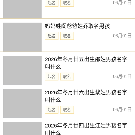
06月01日
起名
取名
妈妈姓阎爸爸姓乔取名男孩
06月01日
起名
取名
2026年冬月廿五出生邵姓男孩名字
叫什么
06月01日
起名
取名
2026年冬月廿六出生黎姓男孩名字
叫什么
06月01日
起名
取名
2026年冬月廿四出生江姓男孩名字
叫什么