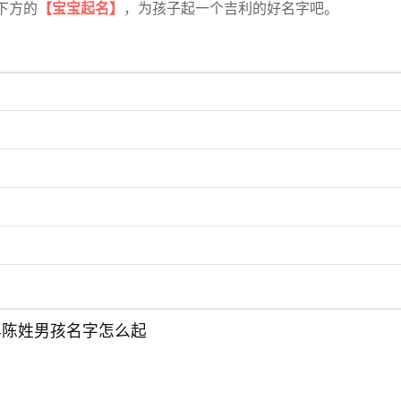
下方的
【宝宝起名】
，为孩子起一个吉利的好名字吧。
6年陈姓男孩名字怎么起