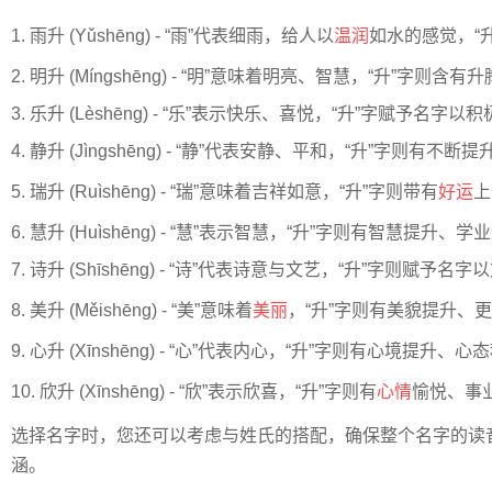
1. 雨升 (Yǔshēng) - “雨”代表细雨，给人以
温润
如水的感觉，“
2. 明升 (Míngshēng) - “明”意味着明亮、智慧，“升”字则
3. 乐升 (Lèshēng) - “乐”表示快乐、喜悦，“升”字赋予名字
4. 静升 (Jìngshēng) - “静”代表安静、平和，“升”字则有
5. 瑞升 (Ruìshēng) - “瑞”意味着吉祥如意，“升”字则带有
好运
上
6. 慧升 (Huìshēng) - “慧”表示智慧，“升”字则有智慧提升
7. 诗升 (Shīshēng) - “诗”代表诗意与文艺，“升”字则赋予
8. 美升 (Měishēng) - “美”意味着
美丽
，“升”字则有美貌提升、
9. 心升 (Xīnshēng) - “心”代表内心，“升”字则有心境提升
10. 欣升 (Xīnshēng) - “欣”表示欣喜，“升”字则有
心情
愉悦、事
选择名字时，您还可以考虑与姓氏的搭配，确保整个名字的读
涵。