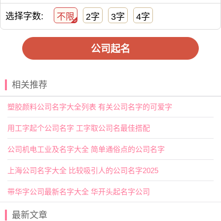
取一个公司名不难，但要取一个好的公司名就有相当的
选择字数:
不限
2字
3字
4字
难度了。在现实生活中，很多的生意人或老板要求名字要符
合风水，公司名要吉祥，有财运。所谓，适合自己的才是最
好的。想给公司取一个好名字吗？选择下方的
【公司起
公司起名
名】
，为公司起一个吉利的好名字吧。
相关推荐
塑胶颜料公司名字大全列表 有关公司名字的可爱字
用工字起个公司名字 工字取公司名最佳搭配
公司机电工业及名字大全 简单通俗点的公司名字
上海公司名字大全 比较吸引人的公司名字2025
带华字公司最新名字大全 华开头起名字公司
最新文章