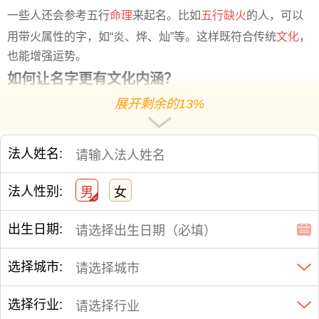
一些人还会参考五行
命理
来起名。比如
五行缺火
的人，可以
用带火属性的字，如“炎、烨、灿”等。这样既符合传统
文化
，
也能增强运势。
如何让名字更有文化内涵？
一个真正好的公司名，不仅要吉利，还要有文化底蕴。比如
展开剩余的13%
“乾元启航”，“坤德控股”这类名字，融合了易经思想，既有气
势，又有深意。
法人姓名:
语言的美感也很重要。名字要顺口、易记、读起来顺畅。同
时，它还要能引起共鸣，让人一听就觉得靠谱、值得信赖。
法人性别:
男
女
最重要的是，名字要和行业相关。卖茶的公司叫“茗香居”比
“钢铁先锋”更合适。名字贴合业务
方向
，才能更快建立品牌认
出生日期:
知。
取一个震撼有含义、财运好的公司名，是一门讲究技巧的
艺
选择城市:
术
。既要符合文化传统，又要适应市场需求。只有把这两者
结合好，名字才能真正发挥作用，助力企业发展。
选择行业: