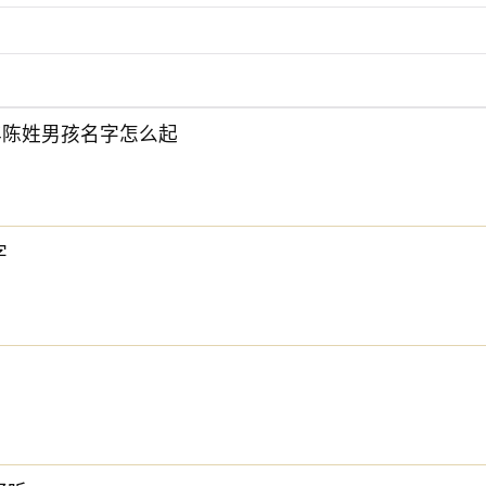
6年陈姓男孩名字怎么起
字