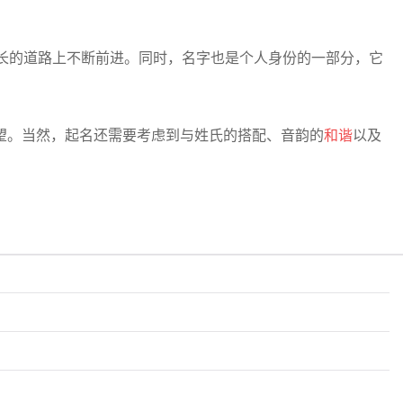
长的道路上不断前进。同时，名字也是个人身份的一部分，它
愿望。当然，起名还需要考虑到与姓氏的搭配、音韵的
和谐
以及