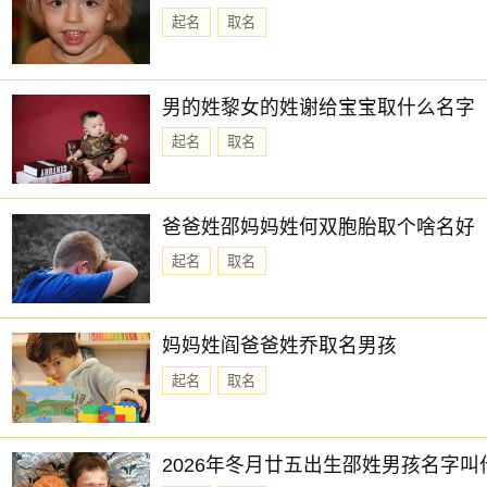
起名
取名
男的姓黎女的姓谢给宝宝取什么名字
起名
取名
爸爸姓邵妈妈姓何双胞胎取个啥名好
起名
取名
妈妈姓阎爸爸姓乔取名男孩
起名
取名
2026年冬月廿五出生邵姓男孩名字叫