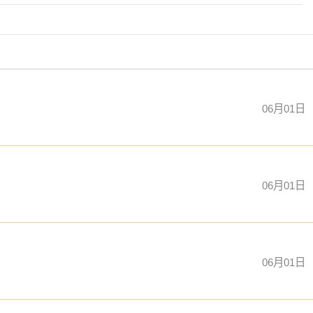
06月01日
06月01日
06月01日