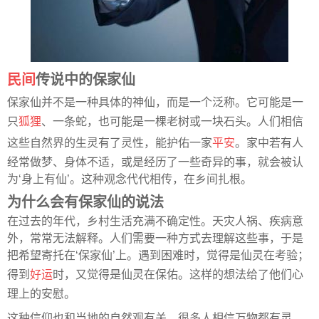
民间
传说中的保家仙
保家仙并不是一种具体的神仙，而是一个泛称。它可能是一
只
狐狸
、一条蛇，也可能是一棵老树或一块石头。人们相信
这些自然界的生灵有了灵性，能护佑一家
平安
。家中若有人
经常做梦、身体不适，或是经历了一些奇异的事，就会被认
为‘身上有仙’。这种观念代代相传，在乡间扎根。
为什么会有保家仙的说法
在过去的年代，乡村生活充满不确定性。天灾人祸、疾病意
外，常常无法解释。人们需要一种方式去理解这些事，于是
把希望寄托在‘保家仙’上。遇到困难时，觉得是仙灵在考验；
得到
好运
时，又觉得是仙灵在保佑。这样的想法给了他们心
理上的安慰。
这种信仰也和当地的自然观有关。很多人相信万物都有灵