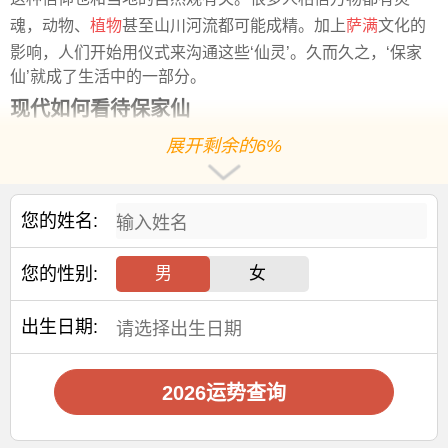
魂，动物、
植物
甚至山川河流都可能成精。加上
萨满
文化的
影响，人们开始用仪式来沟通这些‘仙灵’。久而久之，‘保家
仙’就成了生活中的一部分。
现代如何看待保家仙
随着
教育
普及和科学知识的传播，越来越多的人开始理性看
展开剩余的6%
待‘保家仙’。那些曾经被认为是‘仙附体’的现象，其实可能是
心理或生理问题。通过科学的方式去了解和处理这些问题，
比依赖神秘解释更有效。
您的姓名:
但这并不意味着‘保家仙’就该被否定。它是一种文化的体现，
反映了人们对生活的理解与期待。我们可以记录这些故事，
您的性别:
男
女
从中看到过去人们的思维方式，也可以用新的角度去解读
它，让它成为文化
传承
的一部分。
出生日期:
提升认知水平，不是为了否定传统，而是为了更好
地理
解和
面对现实。当人们不再靠‘保家仙’来解释未知，而是用知识去
2026运势查询
认识世界，就能获得真正的掌控感。
保护传统文化的同时，也要让科学走进生活。这样既能尊重