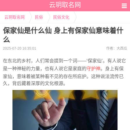
云玥取名网
云玥取名网
民俗
民俗文化
保家仙是什么仙 身上有保家仙意味着什
么
2025-07-20 16:35:01
作者：
大西瓜
在东北的乡村，人们常会提到一个词——‘保家仙’。有人说它
是一种神秘的力量，也有人说它是家庭的
守护神
。身上有保
家仙，意味着被某种看不见的存在所庇护。这种说法流传已
久，背后藏着深厚的文化根源。