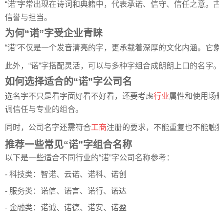
“诺”字常出现在诗词和典籍中，代表承诺、信守、信任之意。
信誉与担当。
为何“诺”字受企业青睐
“诺”不仅是一个发音清亮的字，更承载着深厚的文化内涵。
此外，“诺”字搭配灵活，可以与多种字组合成朗朗上口的名字。
如何选择适合的“诺”字公司名
选名字不只是看字面好看不好看，还要考虑
行业
属性和使用场
调信任与专业的组合。
同时，公司名字还需符合
工商
注册的要求，不能重复也不能触
推荐一些常见“诺”字组合名称
以下是一些适合不同行业的“诺”字公司名称参考：
- 科技类：智诺、云诺、诺科、诺创
- 服务类：诺信、诺言、诺行、诺达
- 金融类：诺诚、诺德、诺安、诺盈