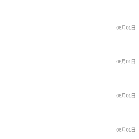
06月01日
06月01日
06月01日
06月01日