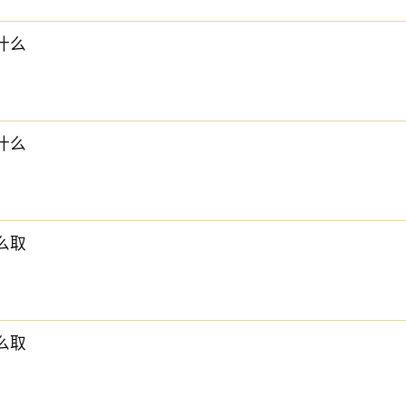
什么
什么
么取
么取