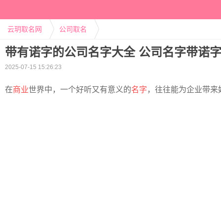
云玥取名网
公司取名
带有诺字的公司名字大全 公司名字带诺
2025-07-15 15:26:23
在
商业
世界中，一个好听又有意义的
名字
，往往能为企业带来