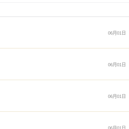
06月01日
06月01日
06月01日
06月01日