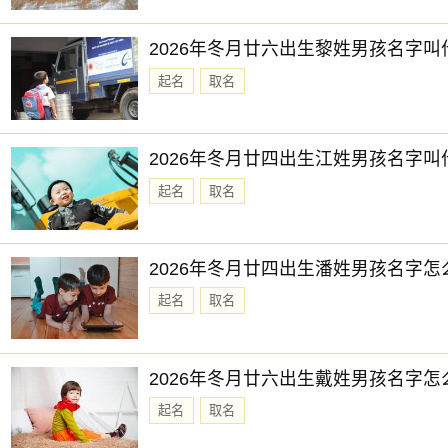
2026年冬月廿六出生黎姓男孩名字叫
起名
取名
2026年冬月廿四出生江姓男孩名字叫
起名
取名
2026年冬月廿四出生潘姓男孩名字怎
起名
取名
2026年冬月廿六出生戴姓男孩名字怎
起名
取名