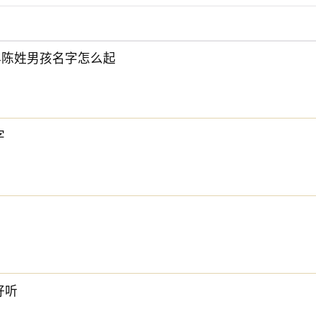
6年陈姓男孩名字怎么起
字
好听