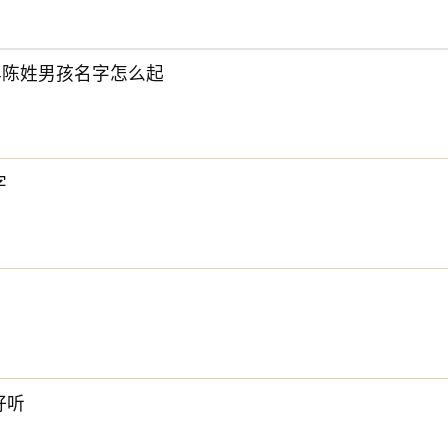
结果注册失败，回头再来，浪费
时间
不说，还错过了最佳窗口期
6年陈姓男孩名字怎么起
，多做几轮筛选，哪怕慢一点，也要确保名字靠谱。毕竟，这是
户心里留下第一印象，在市场上传递品牌形象，在合作中建立信
，用心选，用科学的方法辅助判断。也许有一天，你的公司名字
字
度了。在现实生活中，很多的生意人或老板要求名字要符合风水
一个吉利的好名字吧。
好听