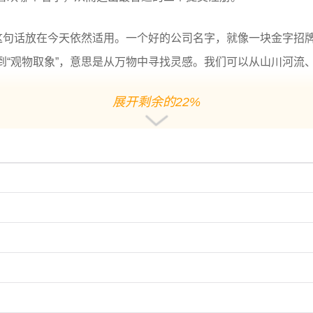
。这句话放在今天依然适用。一个好的公司名字，就像一块金字招
到“观物取象”，意思是从万物中寻找灵感。我们可以从山川河流
展开剩余的22%
们可以利用语义标签技术，把“生态”“绿色”“畜牧”等关键词打
验瞎猜，而是精准定位到最佳选项。这样既能保留文化韵味，又
个好的名字，本身就自带传播力。比如“京东”“美团”这些大品
野清风”“青山绿源”这类名字，就比较贴近行业的气质。同时也
它要求我们既要懂语言美感，又要熟悉注册规则，还得考虑市场
牧源”，虽然读音接近，但一个是已有知名品牌，一个是潜在可注