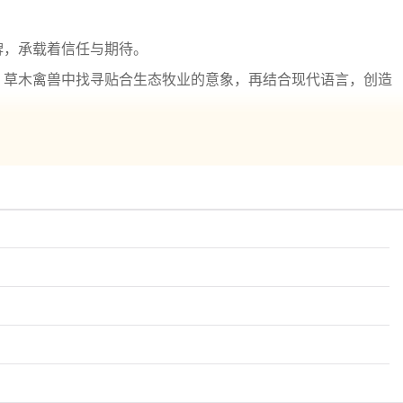
牌，承载着信任与期待。
、草木禽兽中找寻贴合生态牧业的意象，再结合现代语言，创造
上标签，再结合工商核名数据，找出那些既独特又能注册的名
能提升
效率
，何乐而不为？
牌，名字简单直接，又容易记住。
要注意发音是否顺口，写法是否简洁，避免生僻字或拗口组合。
接受度。
册名称。这种细节上的把握，才是起名真正的难点所在。