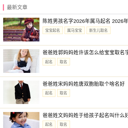
别让名字成为绊脚石
最新文章
很多人都经历过反复改名的过程。一开始图省事随便起一个，
陈姓男孩名字2026年属马起名 202
与其事后补救，不如一开始就认真对待。多花点时间研究规则
宝宝起名
属马宝宝
新生儿取名
结语：名字里藏着未来
一个好名字，不只是用来注册的，更是用来经营的。它会在客
所以，给生态牧业公司起名这件事，值得你认真对待。用心想
爸爸姓郭妈妈姓许该怎么给宝宝取名
取一个公司名不难，但要取一个好的公司名就有相当的难
起名
取名
给公司取一个好名字吗？选择下方的
【公司起名】
，为公司起
爸爸姓宋妈妈姓唐双胞胎取个啥名好
起名
取名
爸爸姓文妈妈姓于给孩子起名叫什么
起名
取名