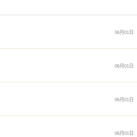
。
公司迈出的第一步，走稳了，后面的路才更容易走下去。
06月01日
任基础。
会成为行业的代名词，成为人们口中的口碑品牌。
06月01日
，公司名要吉祥，有财运。所谓，适合自己的才是最好的。想
06月01日
06月01日