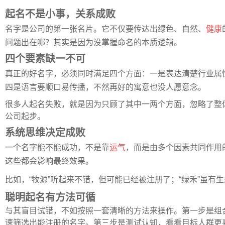
起名不是小事，关系成败
名字是公司的第一张名片。它不仅要传达出绿色、自然、
健康
问题出在哪？其实是因为没掌握命名的本质逻辑。
四个要素缺一不可
真正的好名字，必须同时满足四个方面：一是表达清楚行业属性，
四是语言要顺口易传播，不然再好的寓意也没人愿意念。
很多人起名失败，就是因为只顾了其中一两个方面，忽略了整
公司起步。
系统思维决定成败
一个名字能不能成功，不是靠
运气
，而是由多个因素共同作用
这些都会影响最终效果。
比如，“牧源”听起来不错，但可能已经被注册了；“绿禾”虽有
聪明起名有方法可循
与其盲目试错，不如按照一套清晰的方法来操作。第一步是组合初
速筛选出能注册的名字。第三步是测试认知，看看目标人群更