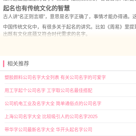
起名也有传统文化的智慧
古人讲“名正则言顺”，意思是名字正确了，事情才能办得通
中国传统文化中，有很多关于起名的讲究。比如《周易》里提
出既有文化底蕴又符合时代需求的名字。
让
科技
为传统赋能
如今有了大数据和智能算法的帮助，起名不再是凭感觉的事。我
字。
相关推荐
这种做法就像是给传统起名方式装上了导航仪。不再只是靠经
塑胶颜料公司名字大全列表 有关公司名字的可爱字
名字也是品牌的第一步
用工字起个公司名字 工字取公司名最佳搭配
很多人低估了公司名字的作用。其实，它是品牌建设的起点。一
对于生态牧业来说，名字要传递出健康、自然的感觉。比如“牧
公司机电工业及名字大全 简单通俗点的公司名字
起名是一门综合艺术
上海公司名字大全 比较吸引人的公司名字2025
说到底，起名不光是语文题，更是
商业
题、心理题、法律题。
带华字公司最新名字大全 华开头起名字公司
有时候，一个字的差别就能决定名字的成败。比如“牧原”和“