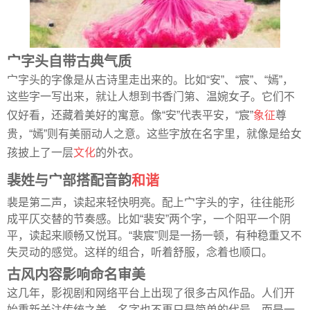
宀字头自带古典气质
宀字头的字像是从古诗里走出来的。比如“安”、“宸”、“嫣”，
这些字一写出来，就让人想到书香门第、温婉女子。它们不
仅好看，还藏着美好的寓意。像“安”代表平安，“宸”
象征
尊
贵，“嫣”则有美丽动人之意。这些字放在名字里，就像是给女
孩披上了一层
文化
的外衣。
裴姓与宀部搭配音韵
和谐
裴是第二声，读起来轻快明亮。配上宀字头的字，往往能形
成平仄交替的节奏感。比如“裴安”两个字，一个阳平一个阴
平，读起来顺畅又悦耳。“裴宸”则是一扬一顿，有种稳重又不
失灵动的感觉。这样的组合，听着舒服，念着也顺口。
古风内容影响命名审美
这几年，影视剧和网络平台上出现了很多古风作品。人们开
始重新关注传统之美。名字也不再只是简单的代号，而是一