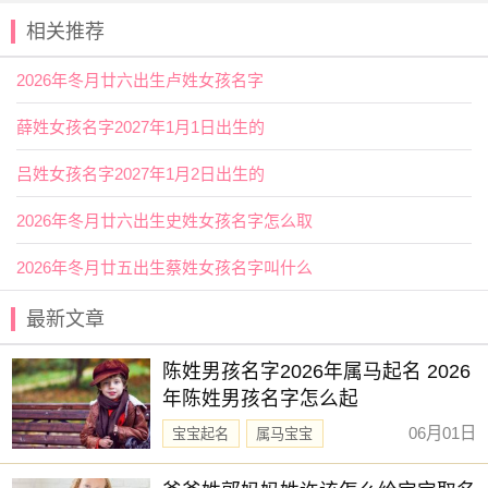
高贵的气质。“裴安”中的“安”，出自“风雨如晦，鸡鸣不已；既
相关推荐
见君子，云胡不喜”，既有诗意，也有深情。
注意方言发音避免误读
2026年冬月廿六出生卢姓女孩名字
有些字在普通话里很好听，但在某些地方话里可能会读错或
者难念。比如“裴宸”在北方话里没问题，但在南方一些地区可
薛姓女孩名字2027年1月1日出生的
能会被读成别的音。所以在选字的时候，最好考虑一下家庭
所在地的语言习惯，尽量选那些各地都容易读准的字。
吕姓女孩名字2027年1月2日出生的
名字是一个人的第一张名片。一个好的名字，能让女孩从小
2026年冬月廿六出生史姓女孩名字怎么取
就有种优雅的气质。宀字头的字，刚好能满足这种需求。它
不张扬，却有韵味；不复杂，却有内涵。给姓裴的女孩取这
2026年冬月廿五出生蔡姓女孩名字叫什么
样的名字，就像为她的人生添了一笔温柔的色彩。
最新文章
赐子好名，能伴子一生。想给宝宝取一个好名字吗？选
择下方的
【宝宝起名】
，为孩子起一个吉利的好名字吧。
陈姓男孩名字2026年属马起名 2026
年陈姓男孩名字怎么起
06月01日
宝宝起名
属马宝宝
新生儿取名