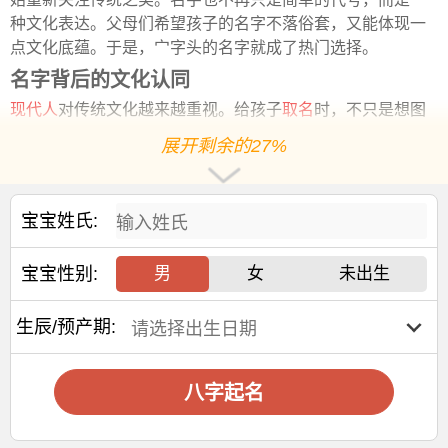
种文化表达。父母们希望孩子的名字不落俗套，又能体现一
点文化底蕴。于是，宀字头的名字就成了热门选择。
名字背后的文化认同
现代人
对传统文化越来越重视。给孩子
取名
时，不只是想图
个吉利，更希望名字能承载一些
历史
和情感。宀字头的名字
展开剩余的27%
正好符合这种心理。它让人联想到古籍、诗词、礼仪，也让
人感受到一种来自过去的温柔力量。
宝宝姓氏:
选字要讲究声调搭配
取名不是随便挑个好看的字就行。发音也很重要。比如“裴”是
宝宝性别:
男
女
未出生
二声，适合搭配一声或三声的字。这样念起来不会拗口，也
不会太单调。像“裴嫣”就是二声加一声，语调上扬，听着很舒
服。“裴宸”是二声加二声，虽然都是升调，但因为字义不同，
生辰/预产期:
听起来也不觉得重复。
结合诗词典故更有意境
八字起名
好的名字，不只是好听，还要有意境。可以从《诗经》《楚
辞》里找灵感。比如“裴宸”中的“宸”，出自帝王居所，有一种