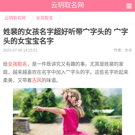
云玥取名网
云玥取名网
女孩取名
姓裴的女孩名字超好听带宀字头的 宀字
头的女宝宝名字
2025-07-06 14:25:51
作者：
水水
给
女孩取名
，是一件既讲究又有趣的事。尤其是姓裴的家
庭，越来越喜欢在名字中加入宀字头的字。这些名字听起来
柔美，又带着
古风
的味道。