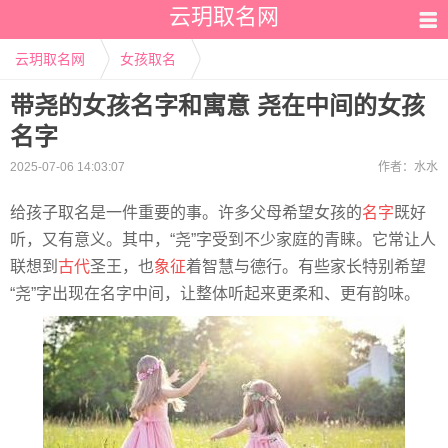
云玥取名网
云玥取名网
女孩取名
带尧的女孩名字和寓意 尧在中间的女孩
名字
2025-07-06 14:03:07
作者：
水水
给孩子取名是一件重要的事。许多父母希望女孩的
名字
既好
听，又有意义。其中，“尧”字受到不少家庭的青睐。它常让人
联想到
古代
圣王，也
象征
着智慧与德行。有些家长特别希望
“尧”字出现在名字中间，让整体听起来更柔和、更有韵味。