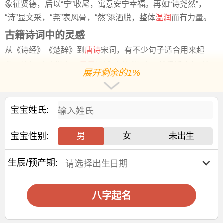
象征贤德，后以“宁”收尾，寓意安宁幸福。再如“诗尧然”，
“诗”显文采，“尧”表风骨，“然”添洒脱，整体
温润
而有力量。
古籍诗词中的灵感
从《诗经》《楚辞》到
唐诗
宋词，有不少句子适合用来起
名。比如“窈窕淑女，
君子
好逑”中的“淑”字，就很适合与“尧”
展开剩余的1%
搭配。“淑尧雅”听起来温婉大方，又不失气质。
还有像“若尧彤”这样的名字，源自“若云”与“朱门彤壁”的意
象，既有诗意，也有色彩感。这类名字不仅朗朗上口，还富
宝宝姓氏:
有画面感，容易让人记住。
宝宝性别:
男
女
未出生
每个名字背后，都藏着父母的心意。通过合适的搭配，把“尧”
字融入女孩名字，不仅是对传统
文化
的传承，也是对未来的
生辰/预产期:
祝福。愿每一个带着“尧”字的女孩，都能成长为聪慧、善良、
坚强的人。
赐子好名，能伴子一生。想给宝宝取一个好名字吗？选
八字起名
择下方的
【宝宝起名】
，为孩子起一个吉利的好名字吧。