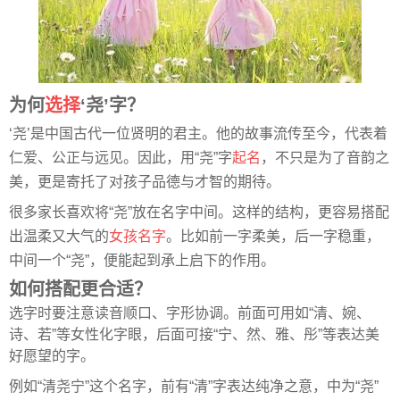
为何
选择
‘尧’字？
‘尧’是中国古代一位贤明的君主。他的故事流传至今，代表着
仁爱、公正与远见。因此，用“尧”字
起名
，不只是为了音韵之
美，更是寄托了对孩子品德与才智的期待。
很多家长喜欢将“尧”放在名字中间。这样的结构，更容易搭配
出温柔又大气的
女孩名字
。比如前一字柔美，后一字稳重，
中间一个“尧”，便能起到承上启下的作用。
如何搭配更合适？
选字时要注意读音顺口、字形协调。前面可用如“清、婉、
诗、若”等女性化字眼，后面可接“宁、然、雅、彤”等表达美
好愿望的字。
例如“清尧宁”这个名字，前有“清”字表达纯净之意，中为“尧”