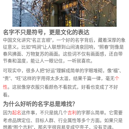
名字不只是符号，更是文化的表达
中国文化讲究“名正言顺”，一个好的名字背后，藏着深厚的象
征意义。比如“鸣涧”让人联想到山间清泉回响，“照春”则像是
春风拂面、万物复苏的画面。这些词不仅有画面感，还自带
节奏和温度，能让人一眼记住，一听就喜欢。
可现实中，很多人把“好运”理解成简单的字眼堆砌，像“福”、
“贵”、“旺”这样的字用得太多太滥，结果千篇一律，毫无
个
性
。这就像穿衣服只看颜色不看款式，好看也变成了不好
看。
为什么好听的名字总是难找？
因为
起名
这件事，不只是挑几个
吉利
的字那么简单。它需要
考虑品牌定位、目标人群、行业属性等多个方面。如果只是
想着“图个吉利”，那名字很容易变成空壳子，没有灵魂。