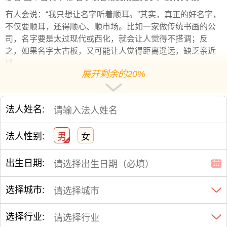
有人会说：“我只想让名字听着顺耳。”其实，真正的好名字，
不仅要顺耳，还得顺心、顺市场。比如一家做传统书画的公
司，名字要是太过现代或西化，就会让人觉得不搭调；反
之，如果名字太古板，又可能让人觉得距离遥远，缺乏亲近
感。
展开剩余的20%
如何起一个既有文化又有传播力的名字？
关键
在于找到平衡点。我们可以从传统文化中提取意象，再
结合现代语言的节奏和韵律来设计。比如先确定公司的核心
法人姓名:
方向
，是从戏剧、非遗、还是书画出发，从中挑选出具有代
表性的词语，再搭配上朗朗上口的音节。
法人性别:
男
女
比如“云台”二字，既有高山远望的意境，又简洁有力；“墨语”
出生日期:
则像是在纸上低语，充满文气。再比如“听风”、“观雪”、“拾
光”等词，都蕴含着诗意与美感。
选择城市:
最后，还可以通过小范围测试，看看这个名字是否能让目标
人群产生共鸣。如果大多数人觉得既熟悉又高雅，那就说明
选择行业:
这个名字符合了心理预期。