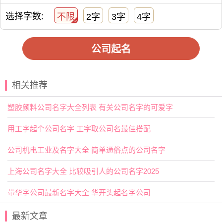
名字虽小，
影响
却大。它是一个品牌的起点，也是文化的落
选择字数:
不限
2字
3字
4字
脚点。好的名字，不只是听起来顺耳，更要在心里留下印
记。
公司起名
取一个公司名不难，但要取一个好的公司名就有相当的
难度了。在现实生活中，很多的生意人或老板要求名字要符
合风水，公司名要吉祥，有财运。所谓，适合自己的才是最
相关推荐
好的。想给公司取一个好名字吗？选择下方的
【公司起
名】
，为公司起一个吉利的好名字吧。
塑胶颜料公司名字大全列表 有关公司名字的可爱字
用工字起个公司名字 工字取公司名最佳搭配
公司机电工业及名字大全 简单通俗点的公司名字
上海公司名字大全 比较吸引人的公司名字2025
带华字公司最新名字大全 华开头起名字公司
最新文章