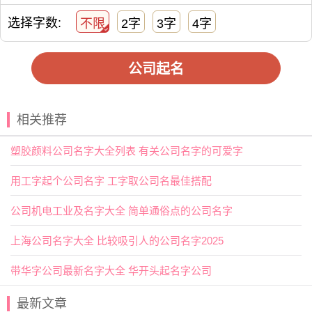
从经典中寻找灵感
中医讲究阴阳平衡、五行调和，这种理念也可以融入到公司
选择字数:
不限
2字
3字
4字
命名中。比如“颐”字代表的是安养、保养，“润”则象征滋养、
温和，“康”是健康的直接体现。这些字不仅具有文化深度，还
公司起名
能让消费者产生正面联想。结合现代语言审美，可以创造出
既有古典韵味，又适合当下传播的名称。
打造专属字库 提升命名效率
相关推荐
为了提升命名效率，建议建立一个核心字库，里面包含从经
典文献中提取的关键词汇。这个字库可以不断更新和扩展，
塑胶颜料公司名字大全列表 有关公司名字的可爱字
帮助企业快速生成多个候选名称。同时，也可以结合不同地
区的语言习惯和消费心理，调整用字方向，使名称更具地域
用工字起个公司名字 工字取公司名最佳搭配
亲和力。
公司机电工业及名字大全 简单通俗点的公司名字
结语：名字也是品牌的第一步
一个优秀的保健公司名称，不仅是品牌的门面，更是文化的
上海公司名字大全 比较吸引人的公司名字2025
载体。它承载着企业的初心，也影响着消费者的认知。通过
带华字公司最新名字大全 华开头起名字公司
融合传统文化与现代审美的方式，我们不仅能为公司起一个
好名字，更能为品牌注入长久的生命力。
最新文章
取一个公司名不难，但要取一个好的公司名就有相当的