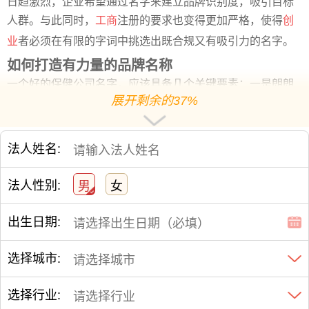
日趋激烈，企业希望通过名字来建立品牌识别度，吸引目标
人群。与此同时，
工商
注册的要求也变得更加严格，使得
创
业
者必须在有限的字词中挑选出既合规又有吸引力的名字。
如何打造有力量的品牌名称
一个好的保健公司名字，应该具备几个关键要素：一是朗朗
展开剩余的37%
上口，容易记忆；二是体现健康理念，让人一听就知道这是
做什么的；三是富有文化底蕴，能够赢得消费者的信任。要
做到这一点，可以从传统文化中汲取灵感，比如《黄帝内
法人姓名:
经》《本草纲目》中有很多象征生命力的词汇，像“颐养”、
“康源”、“润生”等字词都可以作为起名的基础。
法人性别:
男
女
实用的起名策略
实际操作中，我们可以先整理出一批高频认可的汉字，例如
出生日期:
“康、养、源、润、颐、健、宁、和”等，这些字既能表达健康
理念，又符合大众心理预期。然后进行组合测试，看看哪些
搭配读起来顺畅、看起来美观、含义积极。最后再通过音、
选择城市:
形、义三个维度进行评估，选出最适合注册和传播的名称方
案。
选择行业: