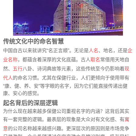
传统文化中的命名智慧
中国自古以来就讲究“名正言顺”。无论是
人名
、地名，还是
企
业名称
，都蕴含着深厚的文化底蕴。古人
取名
常借用天地自
然、
五行
八卦、诗词典故等元素，这些传统至今仍影响着
现
代人
的命名习惯。尤其在保健行业，人们更倾向于使用带有
“康、健、养、安”等字眼的名字，因为它们能直接传递出健
康、安心的感觉。
起名背后的深层逻辑
为什么现在越来越多保健公司重视名字的内涵？这背后其实
有一套完整的逻辑。最表层的现象是大众对有文化感、有
寓
意
的公司名称越来越感兴趣。更深层次的原因则是市场竞争