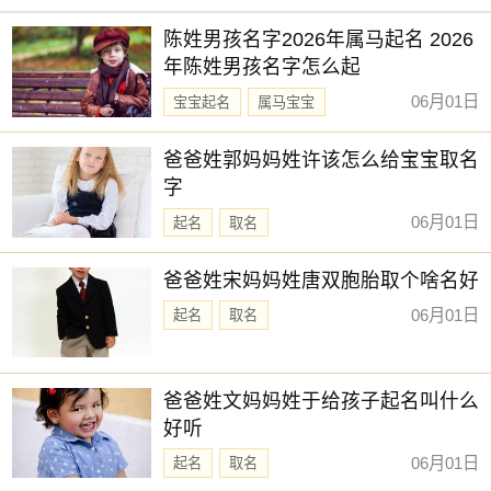
难度了。在现实生活中，很多的生意人或老板要求名字要符
陈姓男孩名字2026年属马起名 2026
合风水，公司名要吉祥，有财运。所谓，适合自己的才是最
年陈姓男孩名字怎么起
好的。想给公司取一个好名字吗？选择下方的
【公司起
06月01日
宝宝起名
属马宝宝
名】
，为公司起一个吉利的好名字吧。
新生儿取名
爸爸姓郭妈妈姓许该怎么给宝宝取名
字
06月01日
起名
取名
爸爸姓宋妈妈姓唐双胞胎取个啥名好
06月01日
起名
取名
爸爸姓文妈妈姓于给孩子起名叫什么
好听
06月01日
起名
取名