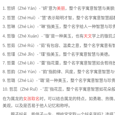
1. 哲妍（Zhé Yán）- "妍"意为
美丽
，整个名字寓意智慧与美貌
2. 哲慧（Zhé Huì）- "慧"表示聪明才智，整个名字寓意智慧超
3. 哲琳（Zhé Lín）- "琳"指美玉，整个名字给人一种智慧与
4. 哲璇（Zhé Xuán）- "璇"是一种美玉，也有
天文
学上的璇玑
5. 哲茹（Zhé Rú）- "茹"有包容、温柔之意，整个名字寓意
6. 哲瑾（Zhé Jǐn）- "瑾"指美玉，整个名字寓意智慧与美德。
7. 哲蕾（Zhé Lěi）- "蕾"指花蕾，整个名字寓意智慧如含苞
8. 哲韵（Zhé Yùn）- "韵"指韵律、风度，整个名字寓意智慧
9. 哲璐（Zhé Lù）- "璐"是一种美玉，整个名字寓意智慧与珍
10. 哲蕊（Zhé Ruǐ）- "蕊"指花蕊，整个名字寓意智慧如花
在为属龙的
女孩取名
时，可以结合属龙的特点，如勇敢、热情
美观，以及是否易于他人记忆和称呼。
赐子好名，能伴子一生。想给宝宝取一个好名字吗？选择