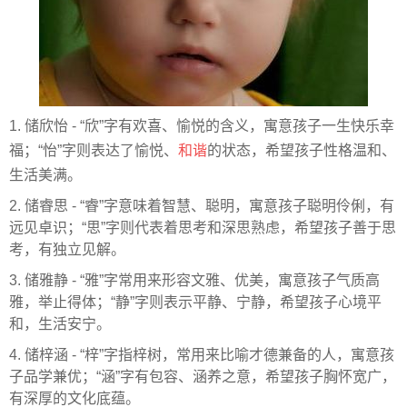
1. 储欣怡 - “欣”字有欢喜、愉悦的含义，寓意孩子一生快乐幸
福；“怡”字则表达了愉悦、
和谐
的状态，希望孩子性格温和、
生活美满。
2. 储睿思 - “睿”字意味着智慧、聪明，寓意孩子聪明伶俐，有
远见卓识；“思”字则代表着思考和深思熟虑，希望孩子善于思
考，有独立见解。
3. 储雅静 - “雅”字常用来形容文雅、优美，寓意孩子气质高
雅，举止得体；“静”字则表示平静、宁静，希望孩子心境平
和，生活安宁。
4. 储梓涵 - “梓”字指梓树，常用来比喻才德兼备的人，寓意孩
子品学兼优；“涵”字有包容、涵养之意，希望孩子胸怀宽广，
有深厚的文化底蕴。