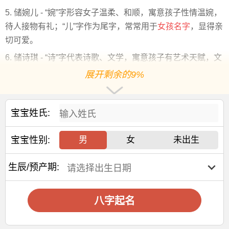
5. 储婉儿 - “婉”字形容女子温柔、和顺，寓意孩子性情温婉，
待人接物有礼；“儿”字作为尾字，常常用于
女孩名字
，显得亲
切可爱。
6. 储诗琪 - “诗”字代表诗歌、文学，寓意孩子有艺术天赋，文
化修养；“琪”字是指美玉，象征珍贵和美好，希望孩子如同美
展开剩余的9%
玉般珍贵而有内涵。
7. 储
紫萱
- “紫”字常与高贵、神秘色彩联系，寓意孩子气质高
宝宝姓氏:
贵，与众不同；“萱”字指萱草，传说中能忘忧，寓意孩子能远
离忧愁，快乐成长。
宝宝性别:
男
女
未出生
8. 储婧祎 - “婧”字有才女之意，寓意孩子聪明、有才华；“祎”
字则是美好、吉祥的象征，希望孩子一生好运和吉祥。
生辰/预产期:
取名时，除了考虑名字的寓意，还需要考虑名字的读音是否
悦耳，以及是否容易与其他字搭配形成好听的名字。此外，
八字起名
也要避免与不好的谐音或者不
吉利
的词汇相近。在实际取名
时，家长可以根据自己的喜好和对孩子的期望，结合上述建
议，创造出独特而且有意义的名字。