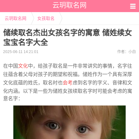
云玥取名网
云玥取名网
女孩取名
储续取名杰出女孩名字的寓意 储姓续女
宝宝名字大全
2025-06-11 14:21:01
作者：
小白
在中国
文化
中，给孩子取名是一件非常讲究的事情，名字往
往蕴含着父母对孩子的期望和祝福。储姓作为一个具有深厚
文化底蕴的姓氏，取名时也
会考
虑到名字的字义、音律和文
化内涵。以下是一些为储姓女孩续取名字时可能会考虑的寓
意名字：