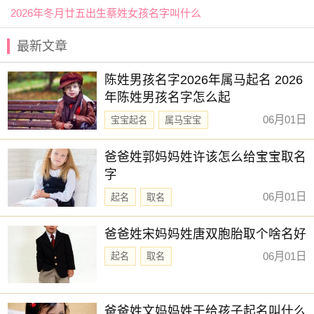
2026年冬月廿五出生蔡姓女孩名字叫什么
最新文章
陈姓男孩名字2026年属马起名 2026
年陈姓男孩名字怎么起
06月01日
宝宝起名
属马宝宝
新生儿取名
爸爸姓郭妈妈姓许该怎么给宝宝取名
字
06月01日
起名
取名
爸爸姓宋妈妈姓唐双胞胎取个啥名好
06月01日
起名
取名
爸爸姓文妈妈姓于给孩子起名叫什么