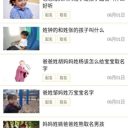
好听
06月01日
起名
取名
姓钟的和姓张的孩子叫什么
06月01日
起名
取名
爸爸姓胡妈妈姓杨该怎么给宝宝取名
字
06月01日
起名
取名
爸姓邹妈姓万宝宝名字
06月01日
起名
取名
妈妈姓姚爸爸姓熊取名男孩