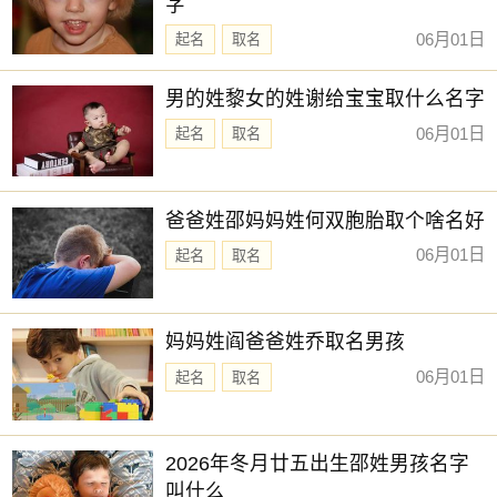
字
06月01日
起名
取名
男的姓黎女的姓谢给宝宝取什么名字
06月01日
起名
取名
爸爸姓邵妈妈姓何双胞胎取个啥名好
06月01日
起名
取名
妈妈姓阎爸爸姓乔取名男孩
06月01日
起名
取名
2026年冬月廿五出生邵姓男孩名字
叫什么