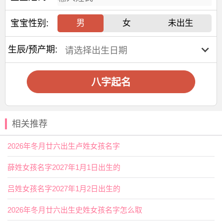
宝宝性别:
男
女
未出生
生辰/预产期:
八字起名
相关推荐
2026年冬月廿六出生卢姓女孩名字
薛姓女孩名字2027年1月1日出生的
吕姓女孩名字2027年1月2日出生的
2026年冬月廿六出生史姓女孩名字怎么取