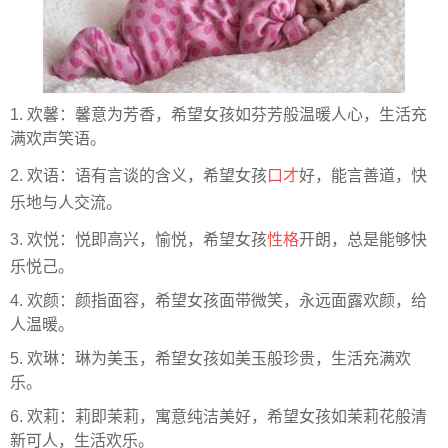
1. 欢馨：馨意为芳香，希望女孩如芬芳般温暖人心，生活充
满欢声笑语。
2. 欢语：语有言谈的含义，希望女孩
口才
好，能言善道，快
乐地与人交流。
3. 欢悦：悦即高兴，愉悦，希望女孩
性格
开朗，总是能够快
乐悦己。
4. 欢颜：颜指面容，希望女孩面带微笑，永远面露欢颜，给
人温暖。
5. 欢琳：琳为美玉，希望女孩如美玉般珍贵，生活充满欢
乐。
6. 欢莉：莉即茉莉，寓意纯洁美好，希望女孩如茉莉花般清
新可人，生活欢乐。