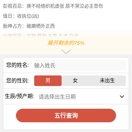
彭祖百忌：庚不经络织机虚张 辰不哭泣必主悲伤
值日：收执位(凶)
胎神占方：碓磨栖外正西
凶神宜忌：岁煞 罪刑 天罡 五虚 白虎
展开剩余的75%
生肖：属蛇
24节气：7月7日小暑 7月22日大暑
您的姓名:
年空亡：寅卯 年七煞：亥 年三煞：东 三煞寅卯辰 甲乙坐煞
月空亡：申酉 月七煞：丑 月三煞：西 三煞申酉戌 庚辛坐煞
您的性别:
男
女
未出生
日空亡：申酉 日七煞：戌 日三煞：南 三煞巳午未 丙丁坐煞
生辰/预产期:
十二值日：收执位 — 凶：俗称“小黑道日”。凶。依古籍观
点，此日有利于收获之事，开始的事业则不利，忌出行、葬
礼。出行为许多事情的起点，往往意味诸多开始，而葬礼是
五行查询
活人为死者送行，故“收”日忌出行、葬礼。
诗云：