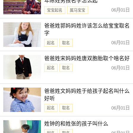
年陈姓男孩名字怎么起
易经
卦象：地天泰
06月01日
宝宝起名
属马宝宝
九星：二黒摄提土星(凶) 二十八宿：西方奎宿奎木狼(凶)
新生儿取名
爸爸姓郭妈妈姓许该怎么给宝宝取名
十二值神：白虎 — 凶：俗称“大黑道日”。古籍云：天杀星，
字
宜出师畋猎祭祀，皆吉，其余都不利。
当日不适合修坟
06月01日
起名
取名
根据该日的黄历信息分析可得，2025年7月10日为黑道日，
爸爸姓宋妈妈姓唐双胞胎取个啥名好
就民间说法来看，黑道日不利行事，若这一日修坟，可能会
有不好的影响， 但黑道日并不是完全忌讳修坟，若怕带来不
06月01日
起名
取名
好的影响，云玥取名网请您可以另选个黄道吉日进行哦。
每日五行穿衣指南
爸爸姓文妈妈姓于给孩子起名叫什么
【
大吉
色】白色、金黄、银色、灰色、米白
好听
被当日五行生。寓意容易得到贵人的帮助，事事顺心如意。
06月01日
起名
取名
人缘和异性缘也会变得非常好，对身边的人来说显得格外有
魅力。可以借助五行的影响，充分发挥自己的才能。
姓钟的和姓张的孩子叫什么
【次吉色】黄色、咖色、棕色、褐色、橙黄