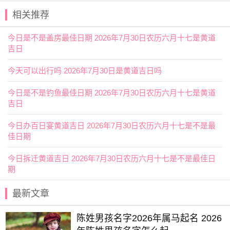
收日收债莫放出，谋管利市要不得；埋葬子孙得近贵，婚事
相关推荐
夫妻
百年福。
今日是不是盖房最佳日期 2026年7月30日农历六月十七是黄道
开门放水作天井，动工之后疾病生；倘若开山去放炮，阎王
吉日
喊你二三声。
今天可以出行吗 2026年7月30日是黄道吉日吗
阴贵神：西南 物候：温风至 犯太岁：蛇、猪、虎、猴
财神
：正东 月名：季夏 太岁位：东南
今日是不是钓鱼最佳日期 2026年7月30日农历六月十七是黄道
吉日
福神：西南 月支：未土 年太岁：吴遂
今日办百日宴黄道吉日 2026年7月30日农历六月十七是不是最
喜神：西北 月令：癸未 日禄：申命互禄
佳日期
阳贵神：东北 月相：既望月 岁破位：西北
今日拆迁黄道吉日 2026年7月30日农历六月十七是不是最佳日
六曜：佛灭 — 凶：依古籍观点，寓意万事化凶。也作弘灭，
期
大凶之日，诸事不宜。
六曜，又称孔明六曜星、小六壬，是中国传统历法中的一种
最新文章
注文。后来传至日本，并于当地流行，而在中国
影响
日渐式
陈姓男孩名字2026年属马起名 2026
微。