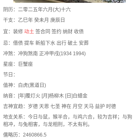
阴历：二零二五年六月(大)十六
干支：乙巳年 癸未月 庚辰日
宜：装修
动土
签合同 签约 纳财 收债
忌：借债 提车 新船下水 出行 破土 安葬
冲煞：冲狗煞南 正冲甲戌(1934 1994)
星座：巨蟹座
节日：
值神：白虎(黑道日)
纳音：[年]覆灯火 [月]杨柳木 [日]白蜡金
吉神宜趋：岁德 天恩 七圣 神在 月空 天马 益护 时德
地支关系：今日与鼠，猴半合，与鸡六合，较为吉祥；与狗
相冲，与兔相害，与龙相刑，不太有利。
儒略历：2460866.5