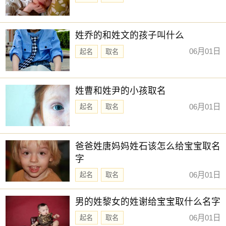
时辰：子时
时间
：23:00:00-0:59:59
时柱：丙子 时冲：冲马 吉凶：天牢(凶)
姓乔的和姓文的孩子叫什么
吉神：无
06月01日
起名
取名
凶神：天牢
时辰：丑时 时间：1:00:00-2:59:59
姓曹和姓尹的小孩取名
时柱：丁丑 时冲：冲羊 吉凶：
玄武
(凶)
06月01日
起名
取名
吉神：
天乙贵人
凶神：玄武
爸爸姓唐妈妈姓石该怎么给宝宝取名
字
时辰：寅时 时间：3:00:00-4:59:59
06月01日
时柱：戊寅 时冲：冲猴 吉凶：司命(吉)
起名
取名
吉神：司命 日马
男的姓黎女的姓谢给宝宝取什么名字
凶神：无
06月01日
起名
取名