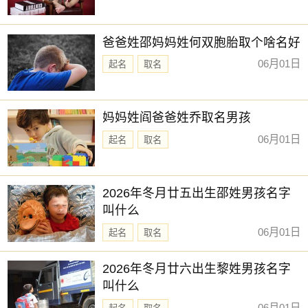
时辰：卯时 时间：5:00:00-6:59:59
时柱：己卯 时冲：冲鸡 吉凶：勾陈(凶)
爸爸姓邵妈妈姓何双胞胎取个啥名好
吉神：无
06月01日
起名
取名
凶神：勾陈 日害
时辰：辰时 时间：7:00:00-8:59:59
妈妈姓阎爸爸姓乔取名男孩
时柱：庚辰 时冲：冲狗 吉凶：青龙(吉)
06月01日
起名
取名
吉神：青龙
凶神：日刑
时辰：巳时 时间：9:00:00-10:59:59
2026年冬月廿五出生邵姓男孩名字
叫什么
时柱：辛巳 时冲：冲猪 吉凶：明堂(吉)
06月01日
起名
取名
吉神：明堂
凶神：无
2026年冬月廿六出生黎姓男孩名字
时辰：午时 时间：11:00:00-12:59:59
叫什么
时柱：壬午 时冲：冲鼠 吉凶：天刑(凶)
06月01日