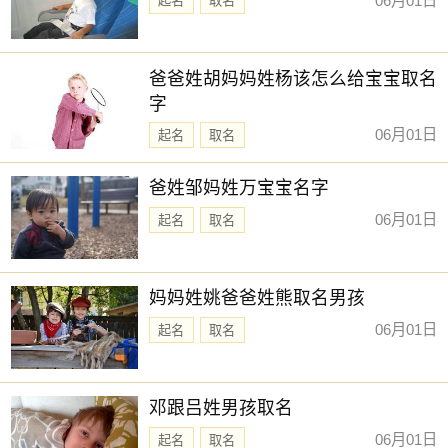
06月01日
起名
取名
与当日五行同。寓意幸运眷顾，做事顺利，有助于合作和谈
判的进行，实现共赢。这是一个很好的机会，不要犹豫，勇
敢迈出你的步伐，相信会有好的结果。
爸爸姓胡妈妈姓杨该怎么给宝宝取名
【平平色】绿色、青色、青绿、翠绿
字
克当日五行。寓意辛勤努力会有回报，只要我们勤奋付出，
06月01日
起名
取名
就会得到丰厚的收获，有利于
求财
。不要放弃，坚持下去，
你会看到自己的努力带来的成果。
爸姓邹妈姓万宝宝名字
【慎用色】红色、紫色、粉色、橙红
06月01日
起名
取名
生当日五行。寓意消耗过大，易导致精力不济。你需要提醒
自己，避免因为精力不足而发生失误。适当休息，补充能
量，做好调整，才能保持高效和准确。
妈妈姓姚爸爸姓熊取名男孩
06月01日
【忌用色】黑色、蓝色
起名
取名
被当日五行克。寓意面临重重困难和阻碍，导致进展缓慢，
事倍功半。不要气馁，可以做些调整，静待时机，也可以向
邓跟吕姓男孩取名
有智慧的人请教，找到解决问题的方法。
06月01日
起名
取名
2025年7月10日时辰吉凶