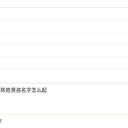
6年陈姓男孩名字怎么起
字