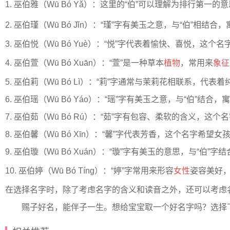
1. 巫伯雅（Wū Bó Yǎ）：这里的“伯”可以理解为排行第一的
2. 巫伯瑾（Wū Bó Jǐn）：“瑾”字有美玉之意，与“伯”相结
3. 巫伯悦（Wū Bó Yuè）：“悦”字代表着愉快、喜悦
4. 巫伯萱（Wū Bó Xuān）：“萱”是一种草本
植物
，常用来
象征
5. 巫伯莉（Wū Bó Lì）：“莉”字通常与茉莉花相联系，
6. 巫伯瑶（Wū Bó Yáo）：“瑶”字有美玉之意，与“伯”
7. 巫伯茹（Wū Bó Rú）：“茹”字有包容、柔软的含义，
8. 巫伯馨（Wū Bó Xīn）：“馨”字代表芳香，这个名字
9. 巫伯璇（Wū Bó Xuán）：“璇”字有美玉的意思，与
10. 巫伯婷（Wū Bó Tíng）：“婷”字常用来形容
女性
姿容美好
在选择名字时，除了考虑名字的含义和读音之外，还可以考虑
赐子好名，能伴子一生。想给宝宝取一个好名字吗？选择