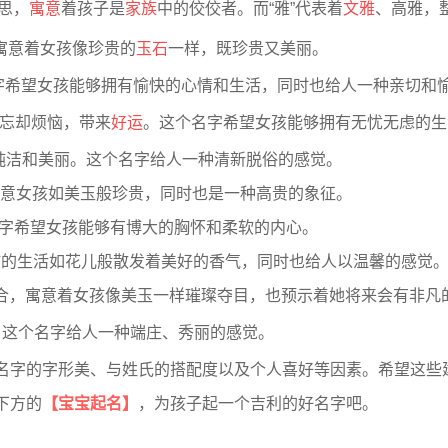
意思，
寓意
着孩子是
家族
中的佼佼者。而“雅”代表着
文雅
、高雅，
合，寓意着女孩像珍贵的
玉石
一样，既珍贵又美丽。
，这个名字希望女孩能够拥有愉快的心情和生活，同时也给人一种亲切和
忘却烦恼，带来
好运
。这个名字希望女孩能够拥有无忧无虑的生
代表着纯洁和美丽。这个名字给人一种清新脱俗的感觉。
结合，寓意女孩如美玉般珍贵，同时也是一种高贵的象征。
这个名字希望女孩能够有博大的胸怀和柔软的内心。
希望女孩的生活如花儿般散发着美好的香气，同时也给人以温馨的感觉
“伯”字结合，寓意着女孩像美玉一样璀璨夺目，也预示着她将来会有非
，这个名字给人一种端庄、秀丽的感觉。
名字的字形美、与姓氏的搭配度以及个人喜好等因素。希望这些
下方的
【宝宝起名】
，为孩子起一个吉利的好名字吧。