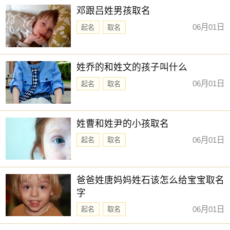
邓跟吕姓男孩取名
06月01日
起名
取名
姓乔的和姓文的孩子叫什么
06月01日
起名
取名
姓曹和姓尹的小孩取名
06月01日
起名
取名
爸爸姓唐妈妈姓石该怎么给宝宝取名
字
06月01日
起名
取名