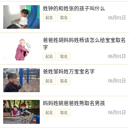
姓钟的和姓张的孩子叫什么
06月01日
起名
取名
爸爸姓胡妈妈姓杨该怎么给宝宝取名
字
06月01日
起名
取名
爸姓邹妈姓万宝宝名字
06月01日
起名
取名
妈妈姓姚爸爸姓熊取名男孩
06月01日
起名
取名