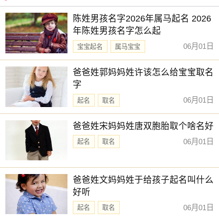
陈姓男孩名字2026年属马起名 2026
年陈姓男孩名字怎么起
06月01日
宝宝起名
属马宝宝
新生儿取名
爸爸姓郭妈妈姓许该怎么给宝宝取名
字
06月01日
起名
取名
爸爸姓宋妈妈姓唐双胞胎取个啥名好
06月01日
起名
取名
爸爸姓文妈妈姓于给孩子起名叫什么
好听
06月01日
起名
取名