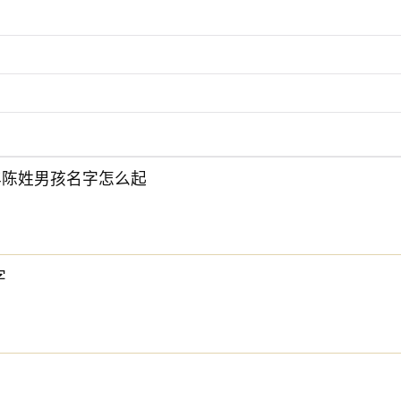
6年陈姓男孩名字怎么起
字