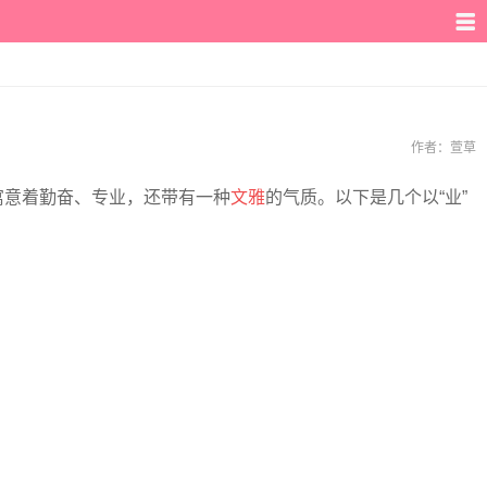
作者：
萱草
寓意着勤奋、专业，还带有一种
文雅
的气质。以下是几个以“业”