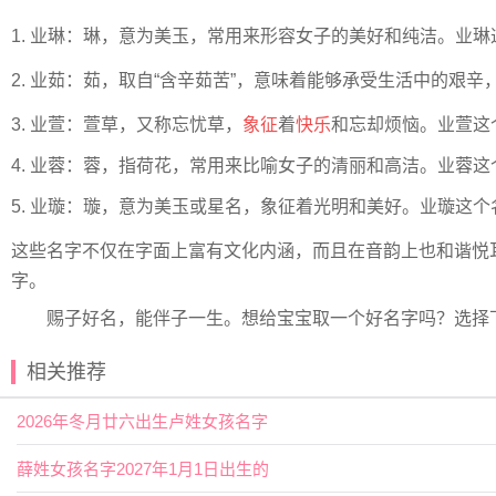
1. 业琳：琳，意为美玉，常用来形容女子的美好和纯洁。业
2. 业茹：茹，取自“含辛茹苦”，意味着能够承受生活中的艰
3. 业萱：萱草，又称忘忧草，
象征
着
快乐
和忘却烦恼。业萱这
4. 业蓉：蓉，指荷花，常用来比喻女子的清丽和高洁。业蓉
5. 业璇：璇，意为美玉或星名，象征着光明和美好。业璇这
这些名字不仅在字面上富有文化内涵，而且在音韵上也和谐悦
字。
赐子好名，能伴子一生。想给宝宝取一个好名字吗？选择
相关推荐
2026年冬月廿六出生卢姓女孩名字
薛姓女孩名字2027年1月1日出生的