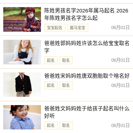
陈姓男孩名字2026年属马起名 2026
年陈姓男孩名字怎么起
06月01日
宝宝起名
属马宝宝
新生儿取名
爸爸姓郭妈妈姓许该怎么给宝宝取名
字
06月01日
起名
取名
爸爸姓宋妈妈姓唐双胞胎取个啥名好
06月01日
起名
取名
爸爸姓文妈妈姓于给孩子起名叫什么
好听
06月01日
起名
取名