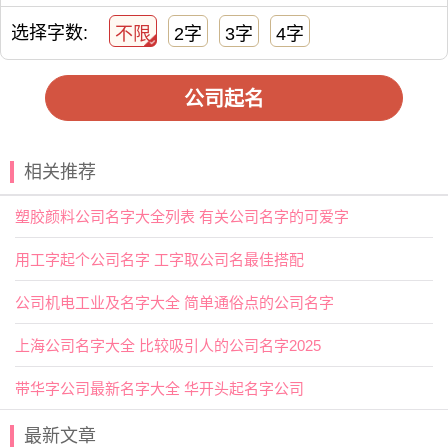
“展梦”寓意着通过展示实现梦想，表达了公司帮助客户通过展
示实现商业目标的愿景。这个名字适合那些注重
选择字数:
情感
连接和
不限
2字
3字
4字
故事讲述的展示用品公司，它传达出公司不仅提供展示用
品，更是帮助客户实现梦想的伙伴。同时，“工坊”二字增添了
公司起名
一种手工制作和精心打造的质感，强调了产品的独特性和个
性化服务。
选择
一个合适的公司名字是品牌建设的第一步，它能够为公
相关推荐
司带来独特的品牌识别度和
市场竞争
力。以上五个名字都具
塑胶颜料公司名字大全列表 有关公司名字的可爱字
有独特的寓意和创意，适合不同类型的展示用品公司，帮助
它们在市场中树立独特的品牌形象。
用工字起个公司名字 工字取公司名最佳搭配
取一个公司名不难，但要取一个好的公司名就有相当的
公司机电工业及名字大全 简单通俗点的公司名字
难度了。在现实生活中，很多的生意人或老板要求名字要符
合风水，公司名要吉祥，有财运。所谓，适合自己的才是最
上海公司名字大全 比较吸引人的公司名字2025
好的。想给公司取一个好名字吗？选择下方的
【公司起
名】
，为公司起一个吉利的好名字吧。
带华字公司最新名字大全 华开头起名字公司
最新文章