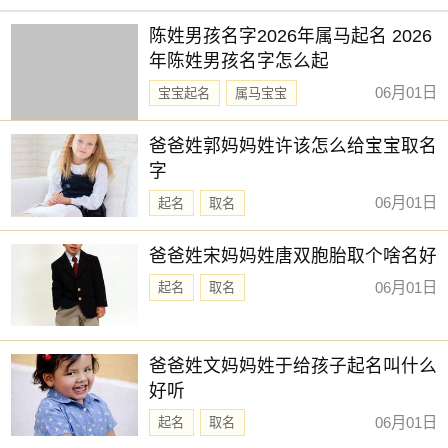
陈姓男孩名字2026年属马起名 2026
年陈姓男孩名字怎么起
06月01日
宝宝起名
属马宝宝
新生儿取名
爸爸姓郭妈妈姓许该怎么给宝宝取名
字
06月01日
起名
取名
爸爸姓宋妈妈姓唐双胞胎取个啥名好
06月01日
起名
取名
爸爸姓文妈妈姓于给孩子起名叫什么
好听
06月01日
起名
取名