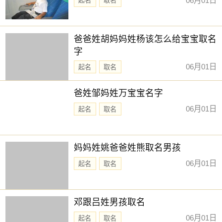
06月01日
起名
取名
【大吉色】红色、紫色、粉色、橙红
被当日五行生。寓意容易得到贵人的帮助，事事顺心如意。
爸爸姓胡妈妈姓杨该怎么给宝宝取名
人缘和异性缘也会变得非常好，对身边的人来说显得格外有
字
魅力。可以借助五行的影响，充分发挥自己的才能。
06月01日
起名
取名
【次吉色】绿色、青色、青绿、翠绿
与当日五行同。寓意幸运眷顾，做事顺利，有助于合作和谈
爸姓邹妈姓万宝宝名字
判的进行，实现共赢。这是一个很好的机会，不要犹豫，勇
06月01日
敢迈出你的步伐，相信会有好的结果。
起名
取名
【平平色】白色、金黄、银色、灰色、米白
克当日五行。寓意辛勤努力会有回报，只要我们勤奋付出，
妈妈姓姚爸爸姓熊取名男孩
就会得到丰厚的收获，有利于求财。不要放弃，坚持下去，
06月01日
起名
取名
你会看到自己的努力带来的成果。
【慎用色】黑色、蓝色
生当日五行。寓意消耗过大，易导致精力不济。你需要提醒
邓跟吕姓男孩取名
自己，避免因为精力不足而发生失误。适当休息，补充能
06月01日
起名
取名