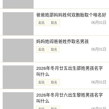
吉神：无
凶神：勾陈
爸爸姓邵妈妈姓何双胞胎取个啥名好
时辰：寅时 时间：3:00:00-4:59:59
06月01日
起名
取名
时柱：丙寅 时冲：冲猴 吉凶：青龙(吉)
吉神：青龙 喜神 天官贵人
妈妈姓阎爸爸姓乔取名男孩
凶神：无
06月01日
起名
取名
时辰：卯时 时间：5:00:00-6:59:59
时柱：丁卯 时冲：冲鸡 吉凶：明堂(吉)
2026年冬月廿五出生邵姓男孩名字
吉神：明堂
叫什么
凶神：无
06月01日
起名
取名
时辰：辰时 时间：7:00:00-8:59:59
2026年冬月廿六出生黎姓男孩名字
时柱：戊辰 时冲：冲狗 吉凶：天刑(凶)
叫什么
吉神：无
06月01日