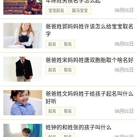
年陈姓男孩名字怎么起
天德星，其时大郭，作事有成，利有攸往，出行吉。
06月01日
宝宝起名
属马宝宝
财神：正北 月名：季夏 太岁位：东南
新生儿取名
阳贵神：正北 月相：满月(望月) 岁破位：西北
爸爸姓郭妈妈姓许该怎么给宝宝取名
字
六曜：先負 — 平(早晚吉，白天凶)：依古籍观点，寓意上午
凶，下午吉。与先胜相反，此日不宜轻举妄动，做事要慢半
06月01日
起名
取名
拍。
爸爸姓宋妈妈姓唐双胞胎取个啥名好
六曜，又称孔明六曜星、小六壬，是中国传统历法中的一种
注文。后来传至日本，并于当地流行，而在中国影响日渐式
06月01日
起名
取名
微。
福神：正北 月支：未土 年太岁：吴遂
爸爸姓文妈妈姓于给孩子起名叫什么
当日适合求医
好听
根据该日的黄历信息分析可得，2025年7月9日的黄历信息
06月01日
“宜”中有求医这一事项，吉日做事可达到事半功倍的效果，
起名
取名
因此2025年7月9日适合求医，可以选择2025年7月9日进行求
医，云玥取名网祝您一切顺利。
姓钟的和姓张的孩子叫什么
每日五行穿衣指南