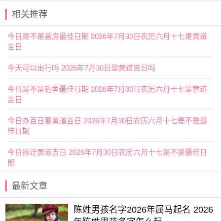
十二值日：成执位 — 平：俗称“小黄道日”。平。依古籍观
相关推荐
点，此日宜开业入学、
婚姻
嫁娶、赴官上任等，但不利诉
讼。我们常说：学业有成、成双成对、事业有成，这是人们
今日是不是盖房最佳日期 2026年7月30日农历六月十七是黄道
对人生少年、青年、壮年三个不同时期的美好祝愿，故“成”日
吉日
宜开业入学、婚姻嫁娶、赴官上任等。由于“成”日寓意已成定
局的事实，故“成”日不利诉讼。
今天可以出行吗 2026年7月30日是黄道吉日吗
诗云：
今日是不是钓鱼最佳日期 2026年7月30日农历六月十七是黄道
吉日
成日诸事皆可为，吉星
高照
福禄增；出门求财千般利，修造
一切亦可为。
今日办百日宴黄道吉日 2026年7月30日农历六月十七是不是最
佳日期
婚姻定许生贵子，埋葬平平无福生；消怨解难不可用，送鬼
出门鬼又成。
今日拆迁黄道吉日 2026年7月30日农历六月十七是不是最佳日
九星
：三碧轩辕木星(安) 二十八宿：北方壁宿壁水獝(吉)
期
阴贵神：西南 物候：温风至
犯太岁
：蛇、猪、虎、猴
最新文章
喜神：东北 月令：癸未 日禄：午命互禄 乙命进禄
陈姓男孩名字2026年属马起名 2026
十二值神：天德 — 吉：俗称“大黄道日”。古籍云：宝光星，