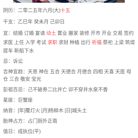
阴历：二零二五年六月(大)
十五
干支：乙巳年 癸未月 己卯日
宜：结婚 订婚 宴请
动土
置业 搬家 装修 开市 开业 交易 签约
求医 上任 入学 考试
求职
求财 种植 出行
祈福
祭祀 上梁 筑堤
提车 新船下水
忌：诉讼
吉神宜趋：天恩 神在 五合 天德合 月德合 四相 天喜 天医 母
仓 三合 敬安 宝光
彭祖百忌：己不破券二比并亡 卯不穿井水泉不香
星座：巨蟹座
纳音：[年]覆灯火 [月]杨柳木 [日]城头土
胎神占方：占门厕外正南
值日：成执位(平)