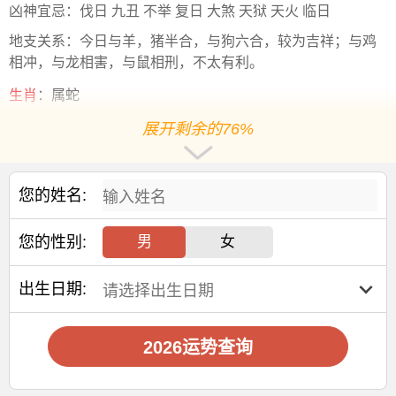
凶神宜忌：伐日 九丑 不举 复日 大煞 天狱 天火 临日
地支关系：今日与羊，猪半合，与狗六合，较为吉祥；与鸡
相冲，与龙相害，与鼠相刑，不太有利。
生肖
：属蛇
儒略历：2460865.5
展开剩余的76%
冲煞
：冲鸡煞西 正冲癸酉(1933 1993)
节日：
您的姓名:
24节气：7月7日小暑 7月22日大暑
您的性别:
男
女
值神：天德(黄道日)
年空亡：寅卯 年七煞：亥 年三煞：东 三煞寅卯辰 甲乙坐煞
出生日期:
月空亡：申酉 月七煞：丑 月三煞：西 三煞申酉戌 庚辛坐煞
日空亡：申酉 日七煞：酉 日三煞：西 三煞申酉戌 庚辛坐煞
2026运势查询
易经卦象：水泽节