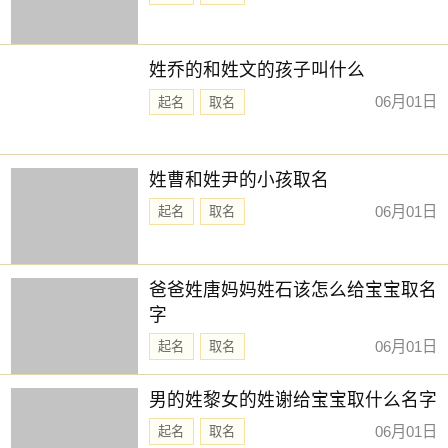
量，做好调整，才能保持高效和准确。
【忌用色】黄色、咖色、棕色、褐色、橙黄
姓乔的和姓文的孩子叫什么
被当日五行克。寓意面临重重困难和阻碍，导致进展缓慢，
事倍功半。不要气馁，可以做些调整，静待时机，也可以向
06月01日
起名
取名
有智慧的人请教，找到解决问题的方法。
2025年7月9日求医吉时
姓曹和姓尹的小孩取名
子时(23:00-1:00)，寅时(3:00-5:00)，卯时(5:00-7:00)，午时
(11:00-13:00)，未时(13:00-15:00)，酉时(17:00-19:00)，
06月01日
起名
取名
2025年7月9日时辰吉凶
时辰：子时 时间：23:00:00-0:59:59
爸爸姓唐妈妈姓石该怎么给宝宝取名
时柱：甲子 时冲：冲马 吉凶：司命(吉)
字
吉神：司命 天乙贵人
06月01日
起名
取名
凶神：日刑
男的姓黎女的姓谢给宝宝取什么名字
时辰：丑时 时间：1:00:00-2:59:59
06月01日
时柱：乙丑 时冲：冲羊 吉凶：勾陈(凶)
起名
取名