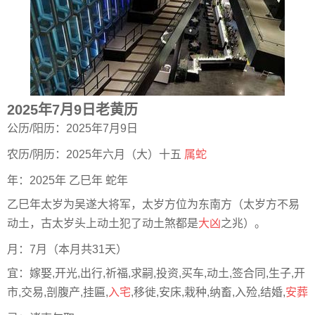
2025年7月9日老黄历
公历/阳历：2025年7月9日
农历/阴历：2025年六月（大）十五
属蛇
年：2025年 乙巳年 蛇年
乙巳年太岁为吴遂大将军，太岁方位为东南方（太岁方不易
动土，古太岁头上动土犯了动土煞都是
大凶
之兆）。
月：7月（本月共31天）
宜：嫁娶,开光,出行,祈福,求嗣,投资,买车,动土,签合同,生子,开
市,交易,剖腹产,挂匾,
入宅
,移徙,安床,栽种,纳畜,入殓,结婚,
安葬