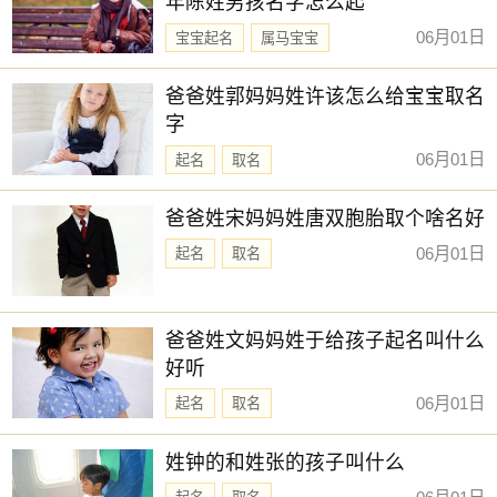
年陈姓男孩名字怎么起
忌：造船 乘船
06月01日
宝宝起名
属马宝宝
7时-9时 戊辰时： 沖狗 煞南 时沖壬戍 天刑 六戊 雷兵 武曲
新生儿取名
爸爸姓郭妈妈姓许该怎么给宝宝取名
宜：祭祀 斋醮 订婚 嫁娶 出行 安葬
字
忌：赴任 词讼 祈福 求嗣 乘船
06月01日
起名
取名
9时-11时 己巳时： 沖猪 煞东 时沖癸亥 朱雀 大退 驿马 帝旺
宜：赴任 出行 见贵 求财 嫁娶 入宅 移徙 求嗣
爸爸姓宋妈妈姓唐双胞胎取个啥名好
忌：朱雀须用 凤凰符制 否则 诸事不宜 开光 修造 安葬
06月01日
起名
取名
11时-13时 庚午时： 沖鼠 煞北 时沖甲子 地兵 金匮 日禄 福
德
爸爸姓文妈妈姓于给孩子起名叫什么
宜：祈福 订婚 嫁娶 开市 安葬 赴任 出行 求财 见贵
好听
忌：修造 动土
06月01日
起名
取名
13时-15时 辛未时： 沖牛 煞西 时沖乙丑 三合 天德 福星 宝
光
姓钟的和姓张的孩子叫什么
宜：祈福 求嗣 订婚 嫁娶 出行 求财 开市 交易 安床 祭祀