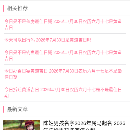
相关推荐
2025年7月9日时辰吉凶
0时-1时 甲子时：沖马 煞南 时沖戊午 贵人 大进 司命 五合
今日是不是盖房最佳日期 2026年7月30日农历六月十七是黄道
宜：祭祀 祈福 酬神 出行 求财 见贵 订婚 嫁娶 修造 安葬
吉日
青龙
作灶
今天可以出行吗 2026年7月30日是黄道吉日吗
忌：
今日是不是钓鱼最佳日期 2026年7月30日农历六月十七是黄道
1时-3时 乙丑时： 沖羊 煞东 时沖己未 勾陈 不遇 武曲 唐符
吉日
宜：祭祀 祈福 求嗣 斋醮 订婚 嫁娶 安葬
今日办百日宴黄道吉日 2026年7月30日农历六月十七是不是最
忌：赴任 出行 修造
佳日期
3时-5时 丙寅时： 沖猴 煞北 时沖庚申 天兵 狗食 喜神 青龙
今日拆迁黄道吉日 2026年7月30日农历六月十七是不是最佳日
宜：求嗣 订婚 嫁娶 出行 求财 开市 交易 安床
期
忌：上樑 盖屋 入殓 祭祀 祈福 斋醮 酬神
最新文章
5时-7时 丁卯时： 沖鸡 煞西 时沖
辛酉
日建 天赦
明堂
陈姓男孩名字2026年属马起名 2026
宜：修造 入宅 安葬