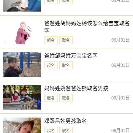
06月01日
起名
取名
忌：
15时-17时 壬申时： 沖虎 煞南 时沖丙寅 旬空 路空 罗纹
爸爸姓胡妈妈姓杨该怎么给宝宝取名
宜：求嗣 嫁娶 安葬
字
忌：赴任 出行 求财 祭祀 祈福 斋醮 开光
06月01日
起名
取名
17时-19时 癸酉时： 沖兔 煞东 时沖丁卯 日破
爸姓邹妈姓万宝宝名字
宜：
06月01日
起名
取名
忌：日时相沖 诸事不宜
19时-21时 甲戌时： 沖龙 煞北 时沖戊辰 天牢 天地
妈妈姓姚爸爸姓熊取名男孩
宜：祭祀 祈福 合嵴 嫁娶 安葬
06月01日
起名
取名
忌：赴任 修造 移徙 出行 词讼
21时-23时 乙亥时： 沖蛇 煞西 时沖己巳 不遇 三合 木星 左
辅
邓跟吕姓男孩取名
宜：祈福 求嗣 订婚 嫁娶 求财 开市 交易 安床 见贵
06月01日
起名
取名