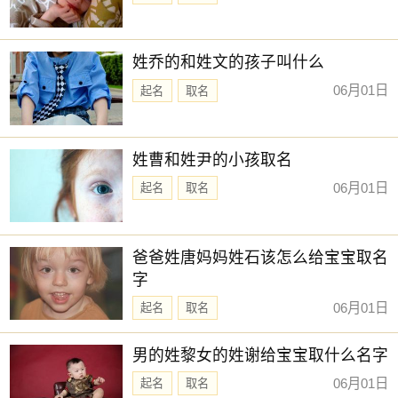
忌：赴任 出行
23时-24时 丙子时： 沖马 煞南 时沖庚午 天兵 天牢 不遇 三
姓乔的和姓文的孩子叫什么
合
06月01日
起名
取名
宜：祈福 求嗣 订婚 嫁娶 求财 开市 交易 安床
忌：上樑 盖屋 入殓 赴任 修造 移徙 出行 词讼
姓曹和姓尹的小孩取名
06月01日
起名
取名
爸爸姓唐妈妈姓石该怎么给宝宝取名
字
06月01日
起名
取名
男的姓黎女的姓谢给宝宝取什么名字
06月01日
起名
取名