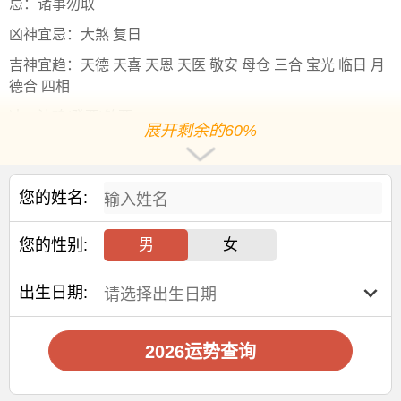
忌：诸事勿取
凶神宜忌：大煞 复日
吉神宜趋：天德 天喜 天恩 天医 敬安 母仓 三合 宝光 临日 月
德合 四相
冲：沖鸡(癸酉)煞西
展开剩余的60%
四柱
：年柱 乙巳，月柱 癸未，日柱 己卯，时柱请见以下
时辰
格局。
您的姓名:
胎神：占门厕外正南
岁次：乙巳年 癸未月 己卯日
您的性别:
男
女
五行：城头土 成执位
出生日期:
彭祖百忌：己不破券二比并亡 卯不穿井水泉不香
节气：小暑(下一个节气:大暑于2025年7月22日 21:29:11开
始)
2026运势查询
老黄历择日说明：今日干支为己卯，生肖属相为鸡、鼠、龙
请谨慎择今日。